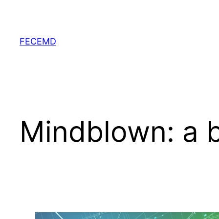
Skip
to
content
FECEMD
Mindblown: a b