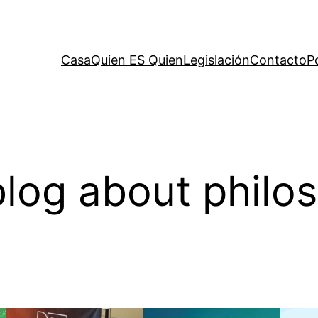
Casa
Quien ES Quien
Legislación
Contacto
P
log about philo