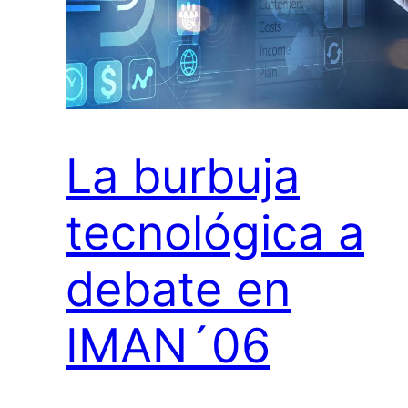
La burbuja
tecnológica a
debate en
IMAN´06